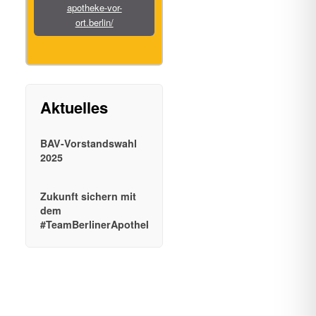
apotheke-vor-
ort.berlin/
BAV-Vorstandswahl
2025
Zukunft sichern mit
dem
#TeamBerlinerApotheken