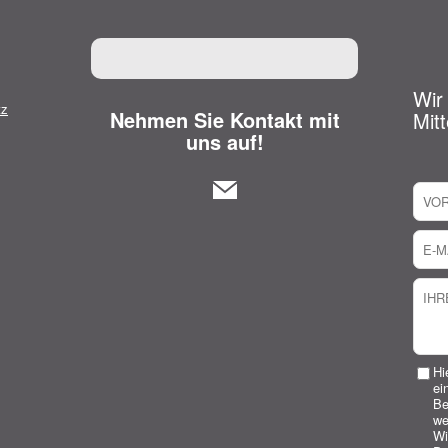
Wir
tz
Nehmen Sie Kontakt mit
Mitt
uns auf!
Hi
ei
Be
we
Wi