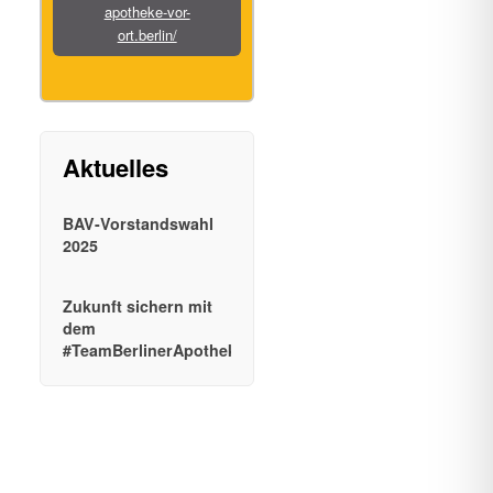
apotheke-vor-
ort.berlin/
BAV-Vorstandswahl
2025
Zukunft sichern mit
dem
#TeamBerlinerApotheken