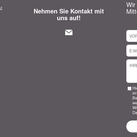
Wir
tz
Nehmen Sie Kontakt mit
Mitt
uns auf!
Hi
ei
Be
we
Wi
Da