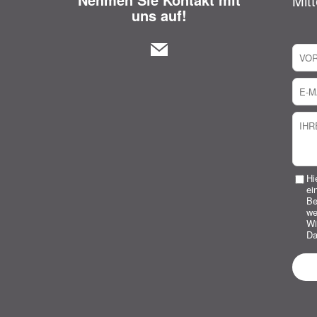
Mitt
uns auf!
Hi
ei
Be
we
Wi
Da