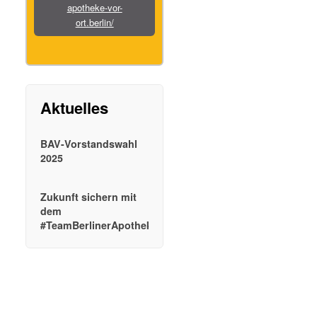
apotheke-vor-
ort.berlin/
BAV-Vorstandswahl
2025
Zukunft sichern mit
dem
#TeamBerlinerApotheken