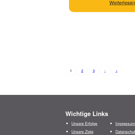
Weiterlesen
2
3
›
»
1
Wichtige Links
Unsere Erfolge
Impressum
Unsere Ziele
Datenschu