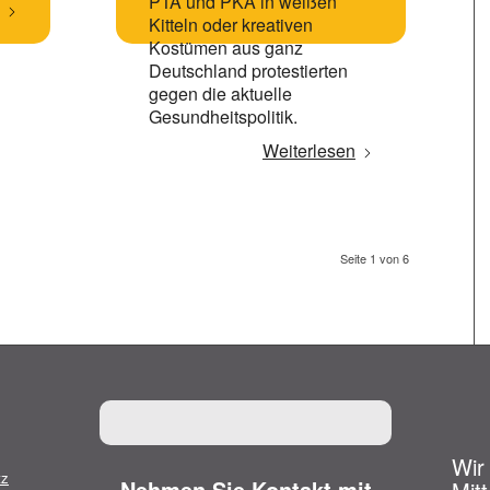
PTA und PKA in weißen
Kitteln oder kreativen
Kostümen aus ganz
Deutschland protestierten
gegen die aktuelle
Gesundheitspolitik.
Weiterlesen
Seite 1 von 6
Wir
tz
Nehmen Sie Kontakt mit