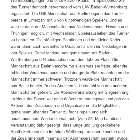
Wetterbedingungen und einer kurzen Pause im Spielbetrieb war
das Turnier dennoch hervorragend vom LAV Baden-Württemberg
organisiert. Die U45-Mannschaft aus Berlin begann das Turnier
bereits in Unterzahl mit 5 von 6 notwendigen Spielern. Und es
war nur dank der Mannschaften aus Niedersachsen, Hessen und
Thüringen möglich, mit wechselnden Spielerausleihen das Turnier
zu bestreiten. Die ständigen Rotationen und der kleine Kader
waren dann auch wesentliche Ursache für die vier Niederlagen in
vier Spielen. Damit landete man gemeinsam mit Baden-
Württemberg und Niedersachsen auf dem letzten Platz. Die
Mannschaft aus Berlin kämpfte mit allem was sie hatte, aber die
fehlenden Verschnaufpausen und der große Platz machten es der
Mannschaft immer schwerer. Trotzdem wurde die Mannschaft
aus Berlin bereits für das Anreisen in Unterzahl von den anderen
Mannschaften gefeiert. Die Abendveranstaltung mit Siegerehrung
im Haus der Rosen war dann äußerst stimmungsvoll und gab den
Aktiven, den Zuschauern und Organisatoren die Möglichkeit,
gemeinsam über das Turnier zu fachsimpeln und sich
auszutauschen. Wieder einmal mehr (zum 25. Mal) hat diese
Veranstaltung dafür gesorgt, dass junge und jung gebliebene
ApothekerInnen sich im fairen Wettkampf messen konnten und
der Zusammenhalt innerhalb der Apothekerschaft gestärkt wurde.