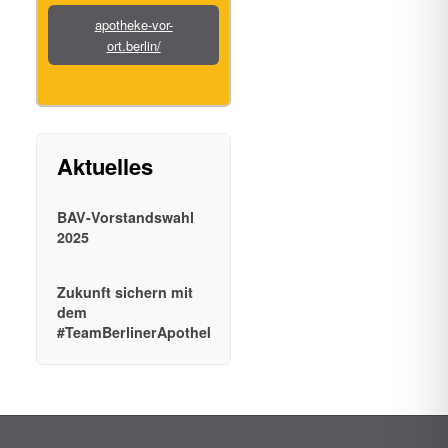
apotheke-vor-
ort.berlin/
BAV-Vorstandswahl
2025
Zukunft sichern mit
dem
#TeamBerlinerApotheken