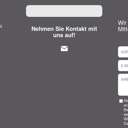
Wir
tz
Nehmen Sie Kontakt mit
Mitt
uns auf!
Hi
ei
Be
we
Wi
Da