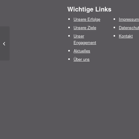
Wichtige Links
Unsere Erfolge
Impressum
Unsere Ziele
Datenschu
Unser
Kontakt
Bericht zur 25. Deutschen
Engagement
Fußballapothekermeisterschaft
in Fellbach
Aktuelles
Über uns